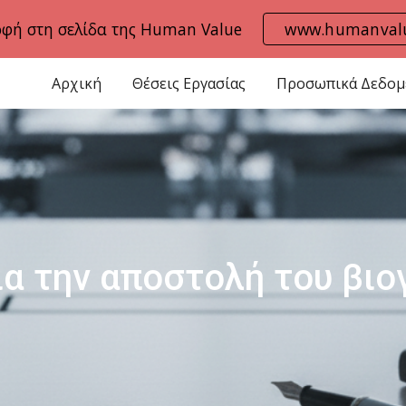
οφή στη σελίδα της Human Value
www.humanvalu
ip to main content
Skip to navigat
Αρχική
Θέσεις Εργασίας
Προσωπικά Δεδομ
ια την αποστολή του βιο